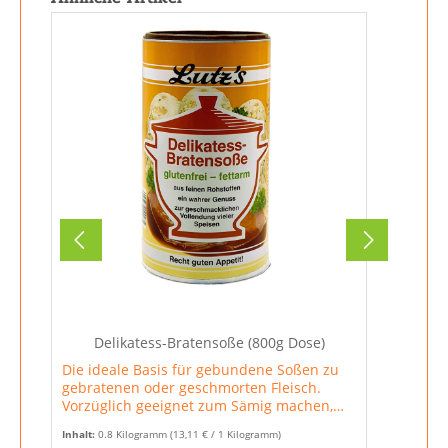
Delikatess-Bratensoße (800g Dose)
Die ideale Basis für gebundene Soßen zu
gebratenen oder geschmorten Fleisch.
Vorzüglich geeignet zum Sämig machen,
Strecken und Verbessern bereits
Inhalt:
0.8 Kilogramm
(13,11 € / 1 Kilogramm)
vorhandener Soßen. Durch verschiedene