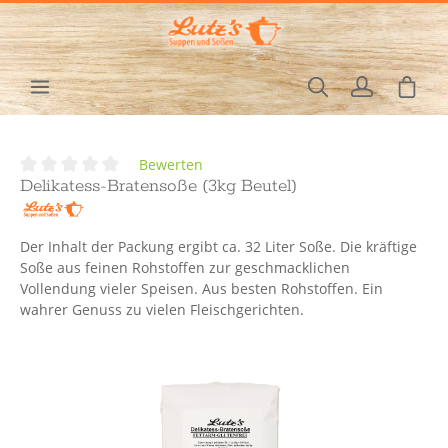
Zum Hauptinhalt springen
Waren
Bewerten
Durchschnittliche Bewertung von 0 von 5 Sternen
Delikatess-Bratensoße (3kg Beutel)
Der Inhalt der Packung ergibt ca. 32 Liter Soße. Die kräftige
Soße aus feinen Rohstoffen zur geschmacklichen
Vollendung vieler Speisen. Aus besten Rohstoffen. Ein
wahrer Genuss zu vielen Fleischgerichten.
Bildergalerie überspringen