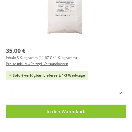
Regulärer Preis:
35,00 €
Inhalt:
3 Kilogramm
(11,67 € / 1 Kilogramm)
Preise inkl. MwSt. zzgl. Versandkosten
Sofort verfügbar, Lieferzeit: 1-3 Werktage
Produkt Anzahl: Gib den gewünschten Wert ein ode
In den Warenkorb