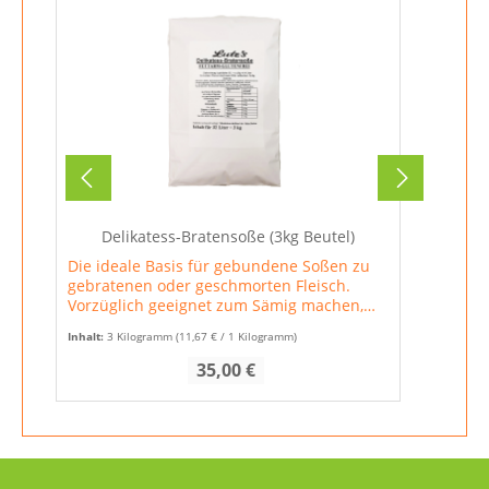
Delikatess-Bratensoße (3kg Beutel)
Die ideale Basis für gebundene Soßen zu
gebratenen oder geschmorten Fleisch.
Vorzüglich geeignet zum Sämig machen,
Strecken und Verbessern bereits
Inhalt:
3 Kilogramm
(11,67 € / 1 Kilogramm)
vorhandener Soßen. Durch verschiedene
Beigaben leicht zu verändern in
Regulärer Preis:
35,00 €
Burgundersoße, Jägersoße, Rahmsoße usw.
glutenfreifettarm Zubereitung 25 g (etwa 1
gehäufter EL) in ¼ Liter warmes Wasser
einstreuen und unter gelegentlichem
Umrühren1 Minute schwach aufkochen
lassen – fertig.